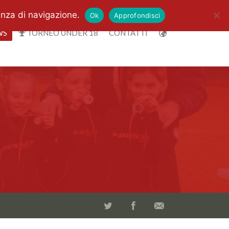
enza di navigazione.
Ok
Approfondisci
WS
TORNEO UNDER 18
CONTATTI