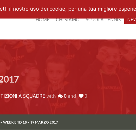
i il nostro uso dei cookie, per una tua migliore esperi
HOME
CHI SIAMO
SCUOLA TENNIS
NE
 2017
TIZIONI A SQUADRE
with
0
and
0
– WEEK END 18 – 19 MARZO 2017