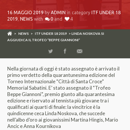
16 MAGGIO 2019
by
ADMIN
in category
ITF UNDER 18
2019
,
NEWS
with
0
and
4
>
NEWS
>
ITF UNDER 18 2019
> LINDA NOSKOVA SI
AGGIUDICA IL TROFEO “BEPPE GIANNONI”
Nella giornata di oggi è stato assegnato è arrivato il
primo verdetto della quarantunesima edizione del
Torneo Internazionale “Città di Santa Croce”
Memorial Sabatini. E’ stato assegnato il “Trofeo
Beppe Giannoni”, premio giunto alla quarantesima
edizione e riservato al tennista più giovane tra i
qualificati ai quarti di finale: la vincitrice è la
quindicenne ceca Linda Noskova, che succede
nell’albo d’oro ai giovanissimi Martina Hingis, Mario
Ancic e Anna Kournikova