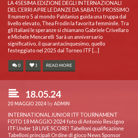
LA 45ESIMA EDIZIONE DEGLI INTERNAZIONALI
DEL CERRI APRE LE DANZE DA SABATO PROSSIMO
Il numero 5 al mondo Paldanius guida una truppa dal
livello elevato, Thea Frodin la favorita femminile. Tra
gli italiani le speranze si chiamano Gabriele Crivellaro
e Michele Mencarelli Sarà un anniversario
significativo, il quarantacinquesimo, quello
festeggiato nel 2025 dal Torneo ITF [...]
0
3
READ MORE
18.05.24
20 MAGGIO 2024
by
ADMIN
INTERNATIONAL JUNIOR ITF TOURNAMENT
FOTO 18 MAGGIO 2024 foto di Antonio Rescigno
ITF Under 18 LIVE SCORE! Tabelloni qualificazione
Tabelloni principali Ordine di gioco News Sponsor