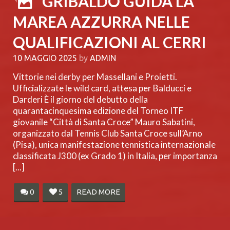
GRIBALDO GUIDA LA
MAREA AZZURRA NELLE
QUALIFICAZIONI AL CERRI
10 MAGGIO 2025
by
ADMIN
Vittorie nei derby per Massellani e Proietti.
Ufficializzate le wild card, attesa per Balducci e
Darderi È il giorno del debutto della
quarantacinquesima edizione del Torneo ITF
giovanile “Città di Santa Croce” Mauro Sabatini,
organizzato dal Tennis Club Santa Croce sull’Arno
(Pisa), unica manifestazione tennistica internazionale
classificata J300 (ex Grado 1) in Italia, per importanza
[...]
0
5
READ MORE