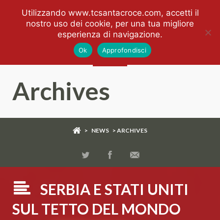
Utilizzando www.tcsantacroce.com, accetti il
nostro uso dei cookie, per una tua migliore
esperienza di navigazione.
Ok
Approfondisci
Archives
>
NEWS
> ARCHIVES
SERBIA E STATI UNITI
SUL TETTO DEL MONDO